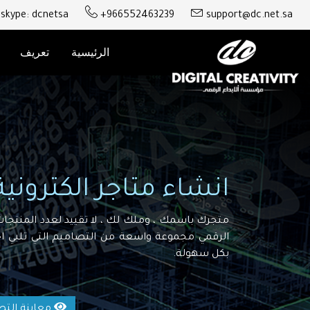
skype: dcnetsa
+966552463239
support@dc.net.sa
الرئيسية
تعريف
انشاء متاجر الكتروني
متجرك باسمك ، وملك لك ، لا تقييد لعدد المنتجات 
الرقمي مجموعة واسعة من التصاميم التي تلبي اح
بكل سهولة.
معاينة الت