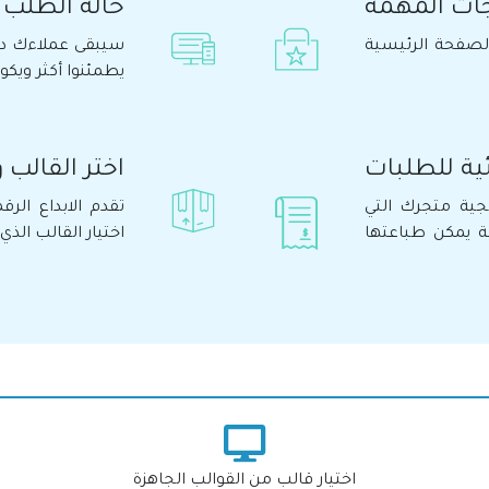
جات المهمة
حالة الطلب 
لصفحة الرئيسية
سيبقى عملاءك دا
يطمئنوا أكثر ويك
ئية للطلبات
اختر القالب و
جية متجرك التي
تقدم الابداع الر
ية يمكن طباعتها
اختيار القالب ال
اختيار قالب من القوالب الجاهزة