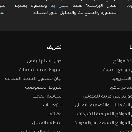
دة
اعمال البرمجة؟ فقط
اتصل بنا
وسنقوم بتقديم
لمو
المشورة والنصح لك والتحليل اللازم لعملك.
انقر
ا
تعريف
ة مواقع
حول الابداع الرقمي
واقع الانترنت
شروط تقديم الخدمات
الالكترونية
بيان مستوى الخدمة المقدمة
تاجر جاهزه
شروط الخصوصية
وردبريس عربية للمدونين
سياسة الحجب
لشعارات والتصميم الاعلاني
التوصيات
لمواقع التعريفية للشركات
وظائف
المواقع الشخصية والمدونات
منطقة العميل